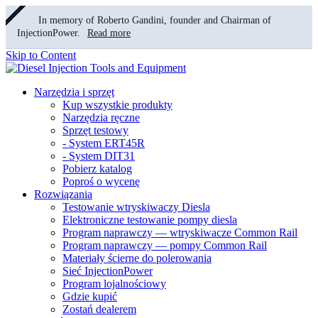
In memory of Roberto Gandini, founder and Chairman of
InjectionPower.
Read more
Skip to Content
Narzędzia i sprzęt
Kup wszystkie produkty
Narzędzia ręczne
Sprzęt testowy
- System ERT45R
- System DIT31
Pobierz katalog
Poproś o wycenę
Rozwiązania
Testowanie wtryskiwaczy Diesla
Elektroniczne testowanie pompy diesla
Program naprawczy — wtryskiwacze Common Rail
Program naprawczy — pompy Common Rail
Materiały ścierne do polerowania
Sieć InjectionPower
Program lojalnościowy
Gdzie kupić
Zostań dealerem