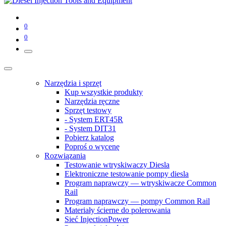
0
0
Narzędzia i sprzęt
Kup wszystkie produkty
Narzędzia ręczne
Sprzęt testowy
- System ERT45R
- System DIT31
Pobierz katalog
Poproś o wycenę
Rozwiązania
Testowanie wtryskiwaczy Diesla
Elektroniczne testowanie pompy diesla
Program naprawczy — wtryskiwacze Common
Rail
Program naprawczy — pompy Common Rail
Materiały ścierne do polerowania
Sieć InjectionPower