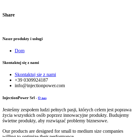
Share
Nasze produkty i usługi
Dom
Skontaktuj się z nami
Skontaktuj się z nami
+39 0309924187
info@injectionpower.com
InjectionPower Srl
-
O nas
Jesteśmy zespołem ludzi pełnych pasji, których celem jest poprawa
życia wszystkich osób poprzez innowacyjne produkty. Budujemy
świetne produkty, aby rozwiązać problemy biznesowe.
Our products are designed for small to medium size companies
willing to optimize their performance.