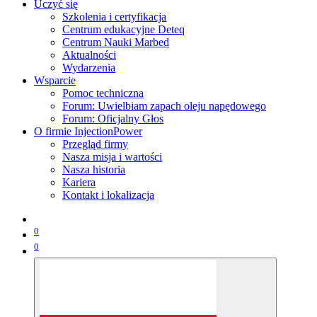
Uczyć się
Szkolenia i certyfikacja
Centrum edukacyjne Deteq
Centrum Nauki Marbed
Aktualności
Wydarzenia
Wsparcie
Pomoc techniczna
Forum: Uwielbiam zapach oleju napędowego
Forum: Oficjalny Głos
O firmie InjectionPower
Przegląd firmy
Nasza misja i wartości
Nasza historia
Kariera
Kontakt i lokalizacja
0
0