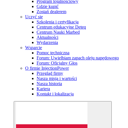
Program lojalnościowy
Gdzie kupić
Zostań dealerem
Uczyć się
Szkolenia i certyfikacja
Centrum edukacyjne Deteq
Centrum Nauki Marbed
Aktualności
Wydarzenia
Wsparcie
Pomoc techniczna
Forum: Uwielbiam zapach oleju napędowego
Forum: Oficjalny Głos
O firmie InjectionPower
Przegląd firmy
Nasza misja i wartości
Nasza historia
Kariera
Kontakt i lokalizacja