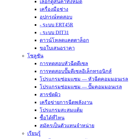
เลือกดูสินค้าทั้งหมด
เครื่องมือช่าง
อุปกรณ์ทดสอบ
- ระบบ ERT45R
- ระบบ DIT31
ดาวน์โหลดแคตตาล็อก
ขอใบเสนอราคา
โซลูชัน
การทดสอบหัวฉีดดีเซล
การทดสอบปั๊มดีเซลอิเล็กทรอนิกส์
โปรแกรมซ่อมแซม — หัวฉีดคอมมอนเรล
โปรแกรมซ่อมแซม — ปั๊มคอมมอนเรล
สารขัดผิว
เครือข่ายการฉีดพลังงาน
โปรแกรมสะสมแต้ม
ซื้อได้ที่ไหน
สมัครเป็นตัวแทนจำหน่าย
เรียนรู้