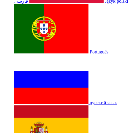
فارسی
Język polski
Português
русский язык