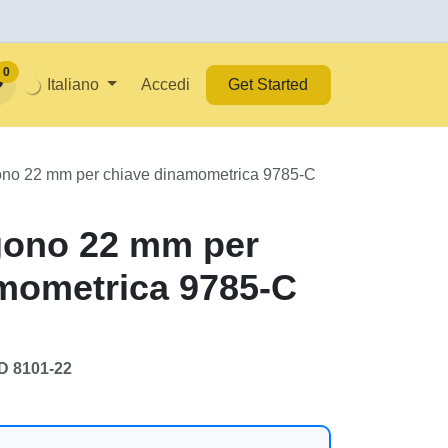
ni su InjectionPower
Italiano
Accedi
Get Started
per chiave dinamometrica 9785-C
gono 22 mm per
amometrica 9785-C
ED 8101-22