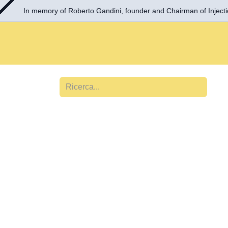
In memory of Roberto Gandini, founder and Chairman of Inje
Passa al contenuto
Strumenti e attrezzatu