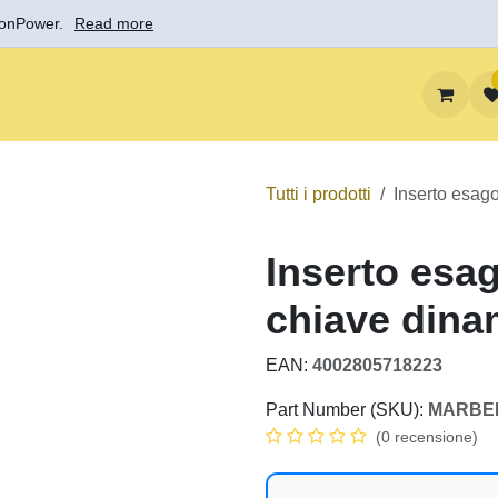
ctionPower.
Read more
0
re
Soluzioni
Imparare
Supporto
Informazio
Tutti i prodotti
Inserto esagono 22 mm 
Inserto esa
chiave din
EAN:
4002805718223
Part Number (SKU):
MARB
(0 recensione)