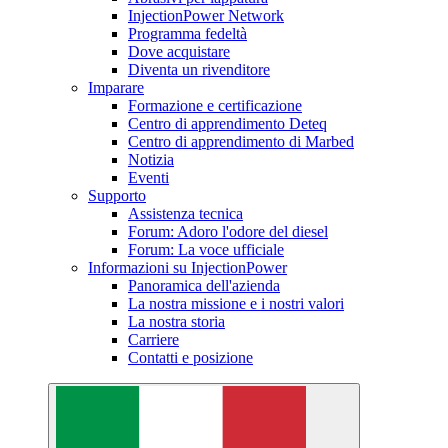
InjectionPower Network
Programma fedeltà
Dove acquistare
Diventa un rivenditore
Imparare
Formazione e certificazione
Centro di apprendimento Deteq
Centro di apprendimento di Marbed
Notizia
Eventi
Supporto
Assistenza tecnica
Forum: Adoro l'odore del diesel
Forum: La voce ufficiale
Informazioni su InjectionPower
Panoramica dell'azienda
La nostra missione e i nostri valori
La nostra storia
Carriere
Contatti e posizione