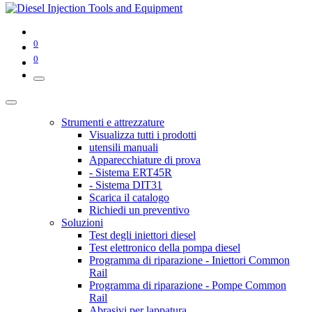
0
0
Strumenti e attrezzature
Visualizza tutti i prodotti
utensili manuali
Apparecchiature di prova
- Sistema ERT45R
- Sistema DIT31
Scarica il catalogo
Richiedi un preventivo
Soluzioni
Test degli iniettori diesel
Test elettronico della pompa diesel
Programma di riparazione - Iniettori Common
Rail
Programma di riparazione - Pompe Common
Rail
Abrasivi per lappatura