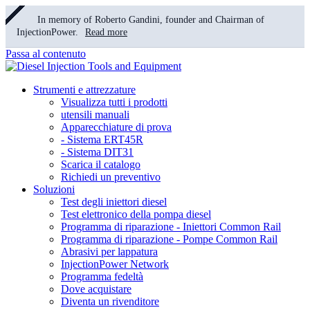
In memory of Roberto Gandini, founder and Chairman of
InjectionPower.
Read more
Passa al contenuto
Strumenti e attrezzature
Visualizza tutti i prodotti
utensili manuali
Apparecchiature di prova
- Sistema ERT45R
- Sistema DIT31
Scarica il catalogo
Richiedi un preventivo
Soluzioni
Test degli iniettori diesel
Test elettronico della pompa diesel
Programma di riparazione - Iniettori Common Rail
Programma di riparazione - Pompe Common Rail
Abrasivi per lappatura
InjectionPower Network
Programma fedeltà
Dove acquistare
Diventa un rivenditore