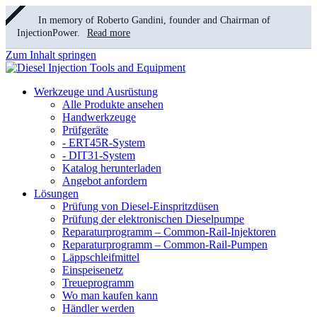
In memory of Roberto Gandini, founder and Chairman of
InjectionPower.
Read more
Zum Inhalt springen
Werkzeuge und Ausrüstung
Alle Produkte ansehen
Handwerkzeuge
Prüfgeräte
- ERT45R-System
- DIT31-System
Katalog herunterladen
Angebot anfordern
Lösungen
Prüfung von Diesel-Einspritzdüsen
Prüfung der elektronischen Dieselpumpe
Reparaturprogramm – Common-Rail-Injektoren
Reparaturprogramm – Common-Rail-Pumpen
Läppschleifmittel
Einspeisenetz
Treueprogramm
Wo man kaufen kann
Händler werden