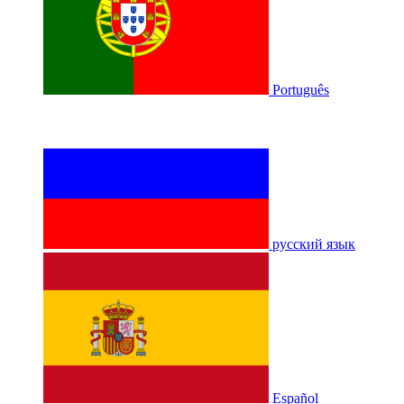
Português
русский язык
Español