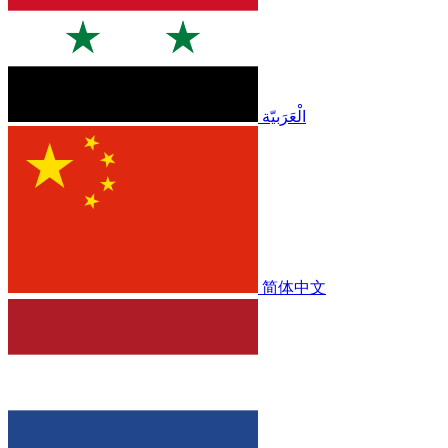
الْعَرَبيّة
简体中文