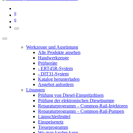
0
0
Werkzeuge und Ausrüstung
Alle Produkte ansehen
Handwerkzeuge
Prüfgeräte
- ERT45R-System
- DIT31-System
Katalog herunterladen
Angebot anfordern
Lösungen
Prüfung von Diesel-Einspritzdüsen
Prüfung der elektronischen Dieselpumpe
Reparaturprogramm – Common-Rail-Injektoren
Reparaturprogramm – Common-Rail-Pumpen
Läppschleifmittel
Einspeisenetz
Treueprogramm
Wo man kaufen kann