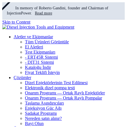
In memory of Roberto Gandini, founder and Chairman of
InjectionPower.
Read more
Skip to Content
Aletler ve Ekipmanlar
Tüm Ürünleri Görüntüle
El Aletleri
Test Ekipmanları
- ERT45R Sistemi
- DIT31 Sistemi
Kataloğu İndir
Fiyat Teklifi İsteyin
Çözümler
Dizel Enjektörlerinin Test Edilmesi
Elektronik dizel pompa testi
Onarım Programı — Ortak Raylı Enjektörler
Onarım Programı — Ortak Raylı Pompalar
Taşlama Aşındırıcıları
Enjeksiyon Güç Ağı
Sadakat Programı
Nereden satın alınır?
Bayi Olun