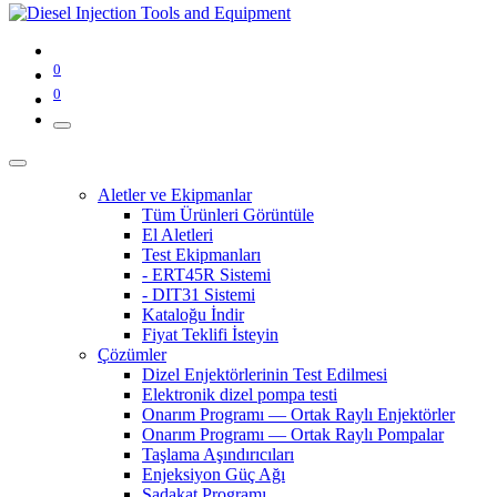
0
0
Aletler ve Ekipmanlar
Tüm Ürünleri Görüntüle
El Aletleri
Test Ekipmanları
- ERT45R Sistemi
- DIT31 Sistemi
Kataloğu İndir
Fiyat Teklifi İsteyin
Çözümler
Dizel Enjektörlerinin Test Edilmesi
Elektronik dizel pompa testi
Onarım Programı — Ortak Raylı Enjektörler
Onarım Programı — Ortak Raylı Pompalar
Taşlama Aşındırıcıları
Enjeksiyon Güç Ağı
Sadakat Programı