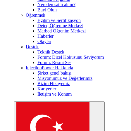
Nereden satın alınır?
Bayi Olun
Öğrenmek
Eğitim ve Sertifikasyon
Deteq Öğrenme Merkezi
Marbed Öğrenim Merkezi
Haberler
Olaylar
Destek
Teknik Destek
Forum: Dizel Kokusunu Seviyorum
Forum: Resmi Ses
InjectionPower Hakkında
Şirket genel bakışı
Misyonumuz ve Değerlerimiz
Bizim Hikayemiz
Kariyerler
İletişim ve Konum