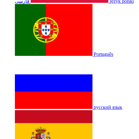
فارسی
Język polski
Português
русский язык