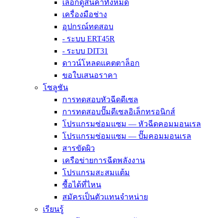
เลือกดูสินค้าทั้งหมด
เครื่องมือช่าง
อุปกรณ์ทดสอบ
- ระบบ ERT45R
- ระบบ DIT31
ดาวน์โหลดแคตตาล็อก
ขอใบเสนอราคา
โซลูชัน
การทดสอบหัวฉีดดีเซล
การทดสอบปั๊มดีเซลอิเล็กทรอนิกส์
โปรแกรมซ่อมแซม — หัวฉีดคอมมอนเรล
โปรแกรมซ่อมแซม — ปั๊มคอมมอนเรล
สารขัดผิว
เครือข่ายการฉีดพลังงาน
โปรแกรมสะสมแต้ม
ซื้อได้ที่ไหน
สมัครเป็นตัวแทนจำหน่าย
เรียนรู้